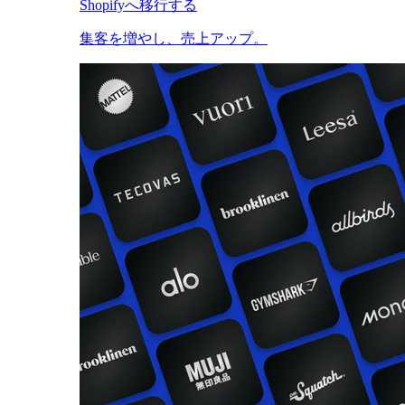
Shopifyへ移行する
集客を増やし、売上アップ。