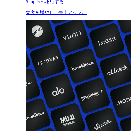
Shopifyへ移行する
集客を増やし、売上アップ。