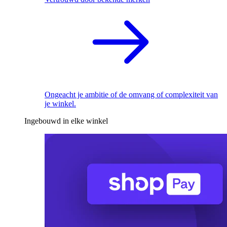
Ongeacht je ambitie of de omvang of complexiteit van
je winkel.
Ingebouwd in elke winkel