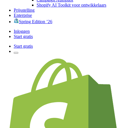
Shopify AI Toolkit voor ontwikkelaars
Prijsstelling
Enterprise
Spring Edition ’26
Inloggen
Start gratis
Start gratis