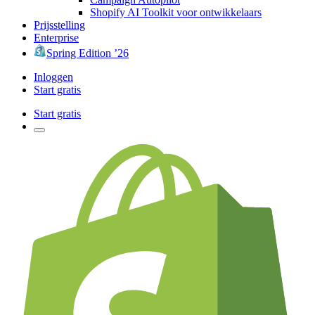
Shopify AI Toolkit voor ontwikkelaars
Prijsstelling
Enterprise
Spring Edition ’26
Inloggen
Start gratis
Start gratis