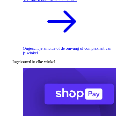
Ongeacht je ambitie of de omvang of complexiteit van
je winkel.
Ingebouwd in elke winkel