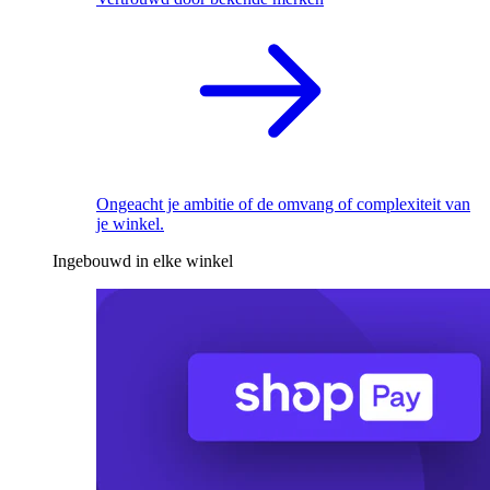
Ongeacht je ambitie of de omvang of complexiteit van
je winkel.
Ingebouwd in elke winkel