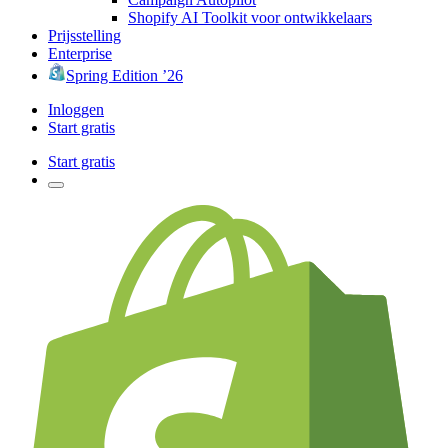
Shopify AI Toolkit voor ontwikkelaars
Prijsstelling
Enterprise
Spring Edition ’26
Inloggen
Start gratis
Start gratis