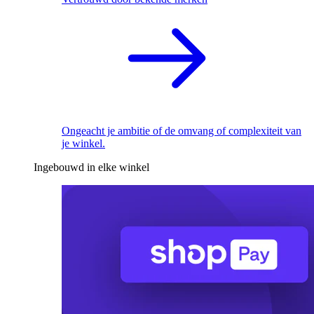
Ongeacht je ambitie of de omvang of complexiteit van
je winkel.
Ingebouwd in elke winkel