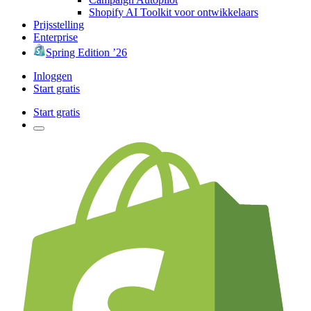
Shopify AI Toolkit voor ontwikkelaars
Prijsstelling
Enterprise
Spring Edition ’26
Inloggen
Start gratis
Start gratis