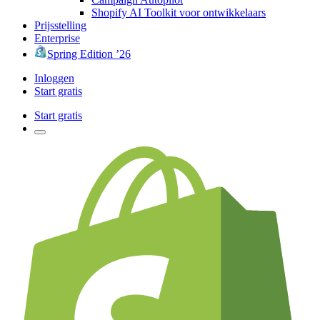
Shopify AI Toolkit voor ontwikkelaars
Prijsstelling
Enterprise
Spring Edition ’26
Inloggen
Start gratis
Start gratis