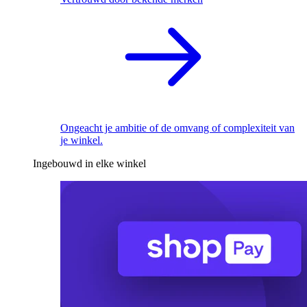
Ongeacht je ambitie of de omvang of complexiteit van
je winkel.
Ingebouwd in elke winkel