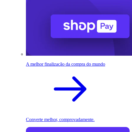
A melhor finalização da compra do mundo
Converte melhor, comprovadamente.