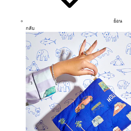
ย้อน
กลับ