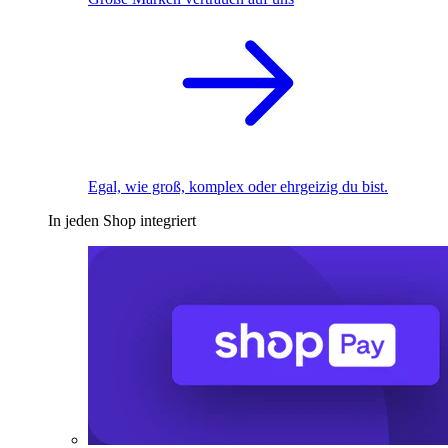
Egal, wie groß, komplex oder ehrgeizig du bist.
In jeden Shop integriert