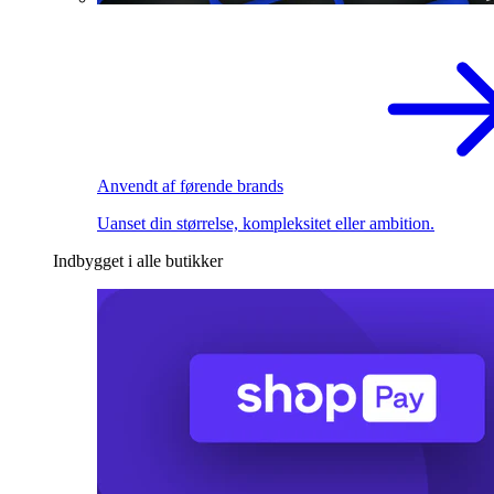
Anvendt af førende brands
Uanset din størrelse, kompleksitet eller ambition.
Indbygget i alle butikker