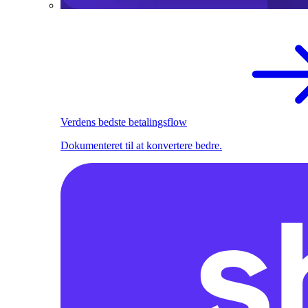
Verdens bedste betalingsflow
Dokumenteret til at konvertere bedre.