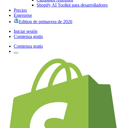
Shopify AI Toolkit para desarrolladores
Precios
Enterprise
Edition de primavera de 2026
Iniciar sesión
Comienza gratis
Comienza gratis