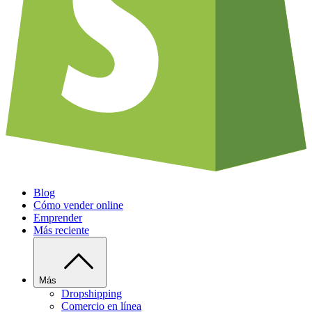
Blog
Cómo vender online
Emprender
Más reciente
Más
Dropshipping
Comercio en línea