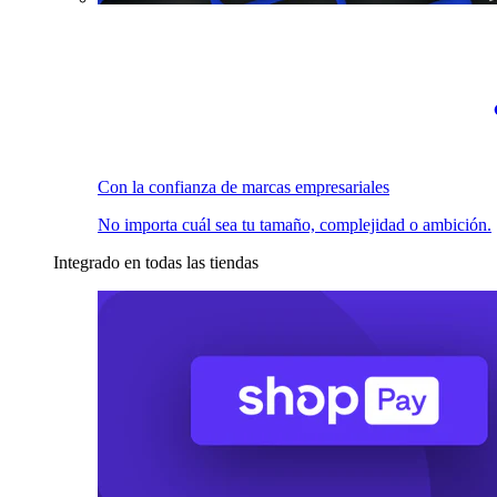
Con la confianza de marcas empresariales
No importa cuál sea tu tamaño, complejidad o ambición.
Integrado en todas las tiendas