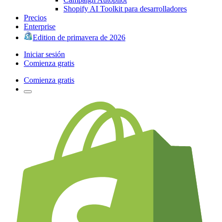
Shopify AI Toolkit para desarrolladores
Precios
Enterprise
Edition de primavera de 2026
Iniciar sesión
Comienza gratis
Comienza gratis