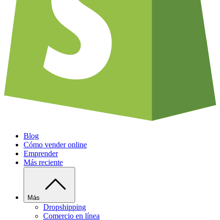
Blog
Cómo vender online
Emprender
Más reciente
Más
Dropshipping
Comercio en línea