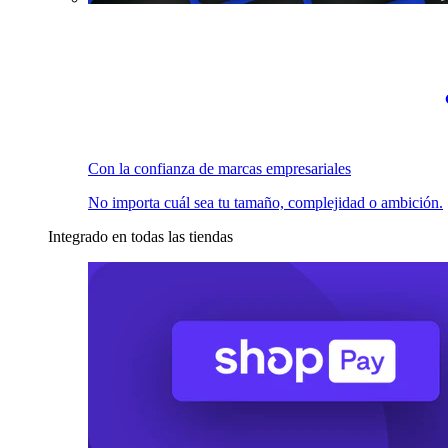
Con la confianza de marcas empresariales
No importa cuál sea tu tamaño, complejidad o ambición.
Integrado en todas las tiendas