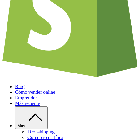
Blog
Cómo vender online
Emprender
Más reciente
Más
Dropshipping
Comercio en línea