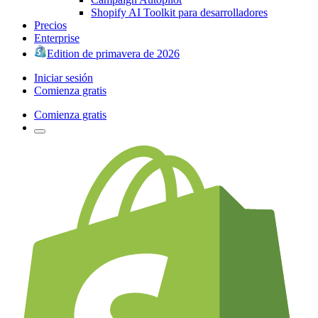
Shopify AI Toolkit para desarrolladores
Precios
Enterprise
Edition de primavera de 2026
Iniciar sesión
Comienza gratis
Comienza gratis