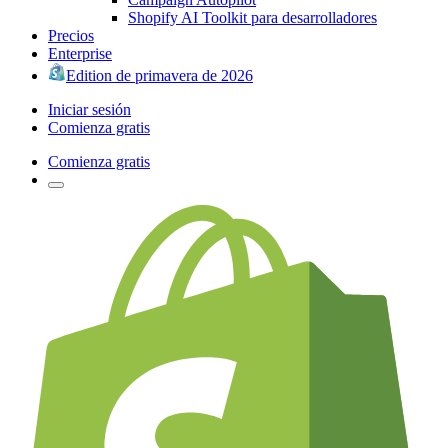
Shopify AI Toolkit para desarrolladores
Precios
Enterprise
Edition de primavera de 2026
Iniciar sesión
Comienza gratis
Comienza gratis