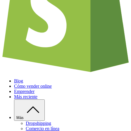
Blog
Cómo vender online
Emprender
Más reciente
Más
Dropshipping
Comercio en línea