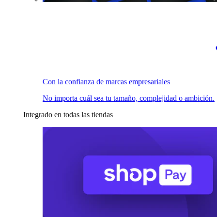
Con la confianza de marcas empresariales
No importa cuál sea tu tamaño, complejidad o ambición.
Integrado en todas las tiendas