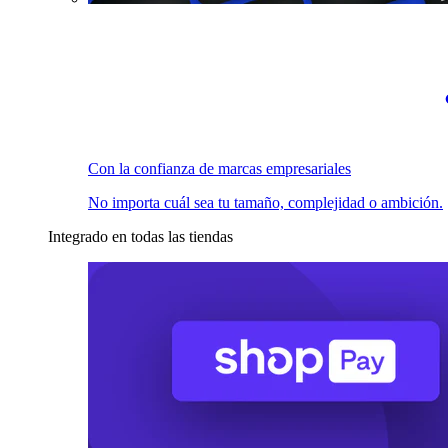
Con la confianza de marcas empresariales
No importa cuál sea tu tamaño, complejidad o ambición.
Integrado en todas las tiendas