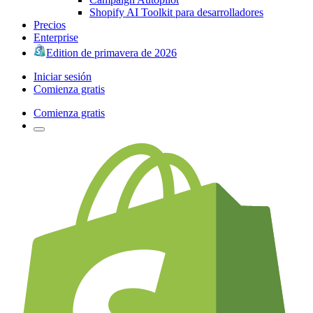
Shopify AI Toolkit para desarrolladores
Precios
Enterprise
Edition de primavera de 2026
Iniciar sesión
Comienza gratis
Comienza gratis