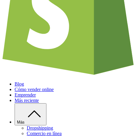
Blog
Cómo vender online
Emprender
Más reciente
Más
Dropshipping
Comercio en línea