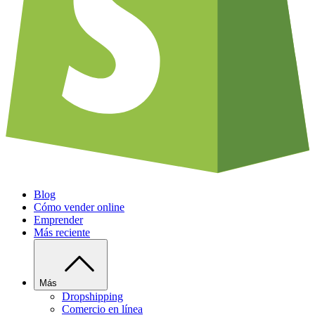
Blog
Cómo vender online
Emprender
Más reciente
Más
Dropshipping
Comercio en línea