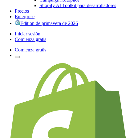
Shopify AI Toolkit para desarrolladores
Precios
Enterprise
Edition de primavera de 2026
Iniciar sesión
Comienza gratis
Comienza gratis