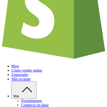
Blog
Cómo vender online
Emprender
Más reciente
Más
Dropshipping
Comercio en línea