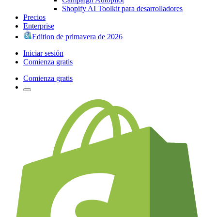
Shopify AI Toolkit para desarrolladores
Precios
Enterprise
Edition de primavera de 2026
Iniciar sesión
Comienza gratis
Comienza gratis