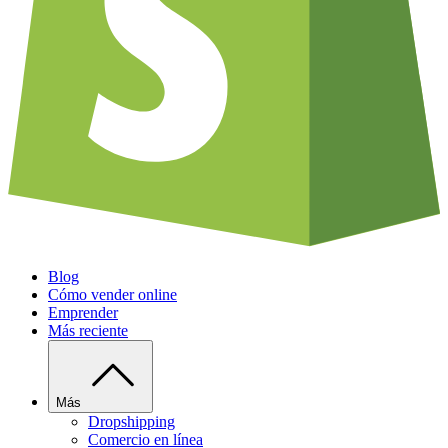
Blog
Cómo vender online
Emprender
Más reciente
Más
Dropshipping
Comercio en línea