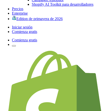
Shopify AI Toolkit para desarrolladores
Precios
Enterprise
Edition de primavera de 2026
Iniciar sesión
Comienza gratis
Comienza gratis