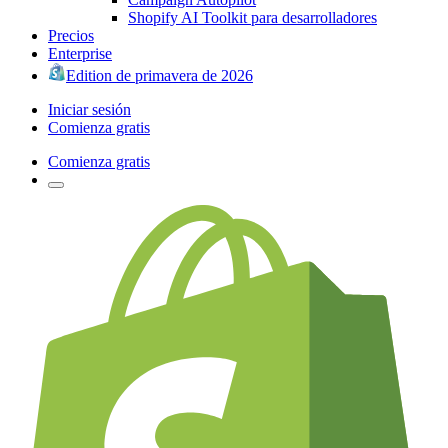
Shopify AI Toolkit para desarrolladores
Precios
Enterprise
Edition de primavera de 2026
Iniciar sesión
Comienza gratis
Comienza gratis