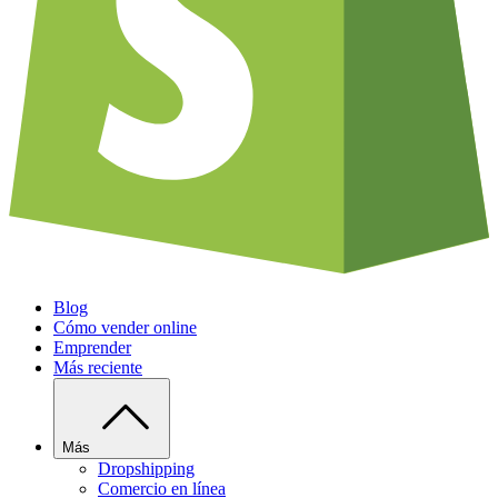
Blog
Cómo vender online
Emprender
Más reciente
Más
Dropshipping
Comercio en línea