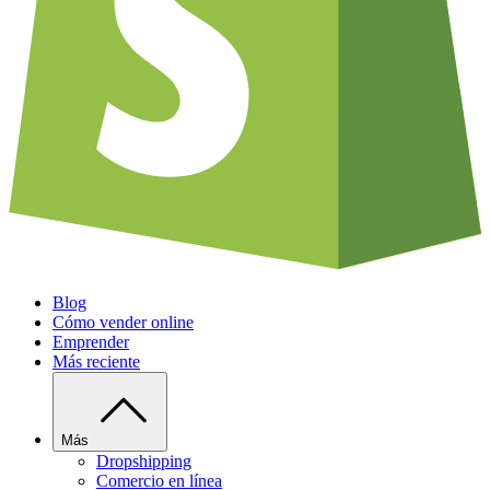
Blog
Cómo vender online
Emprender
Más reciente
Más
Dropshipping
Comercio en línea