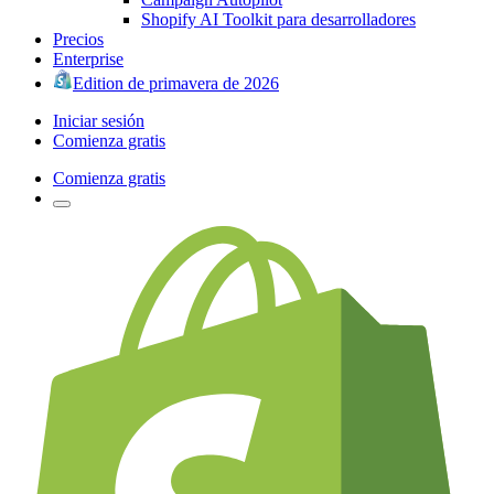
Shopify AI Toolkit para desarrolladores
Precios
Enterprise
Edition de primavera de 2026
Iniciar sesión
Comienza gratis
Comienza gratis