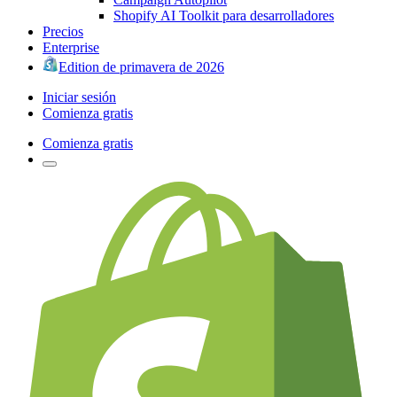
Shopify AI Toolkit para desarrolladores
Precios
Enterprise
Edition de primavera de 2026
Iniciar sesión
Comienza gratis
Comienza gratis