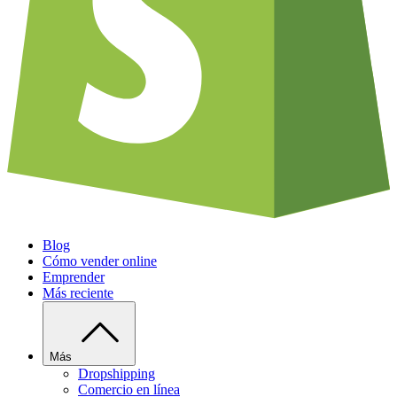
Blog
Cómo vender online
Emprender
Más reciente
Más
Dropshipping
Comercio en línea