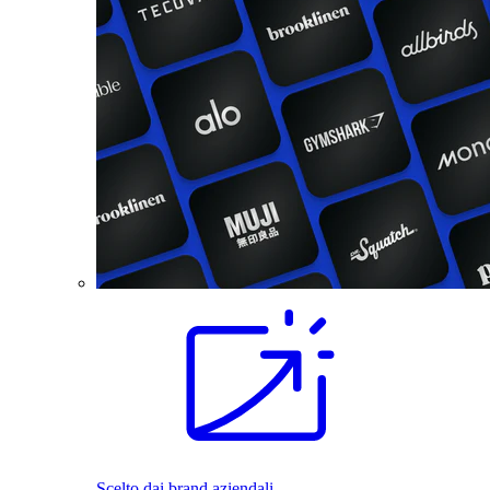
Scelto dai brand aziendali