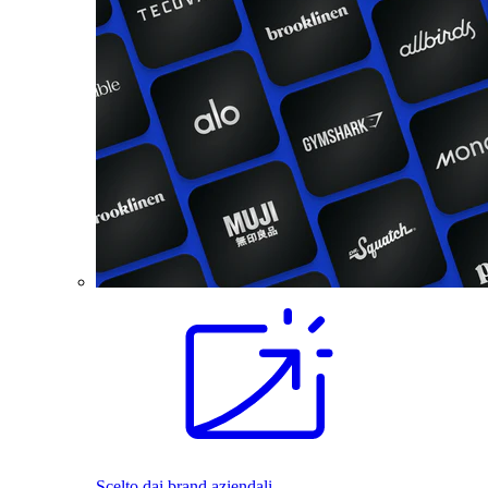
Scelto dai brand aziendali