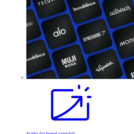
Scelto dai brand aziendali