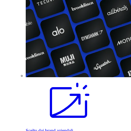
Scelto dai brand aziendali