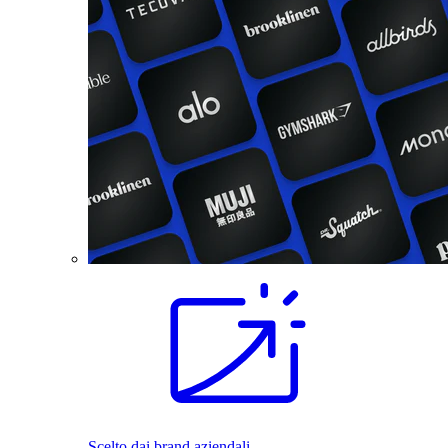
Scelto dai brand aziendali