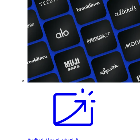
Scelto dai brand aziendali