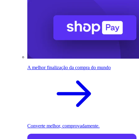
A melhor finalização da compra do mundo
Converte melhor, comprovadamente.