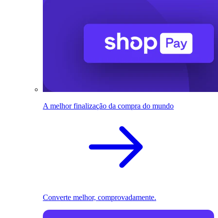
A melhor finalização da compra do mundo
Converte melhor, comprovadamente.