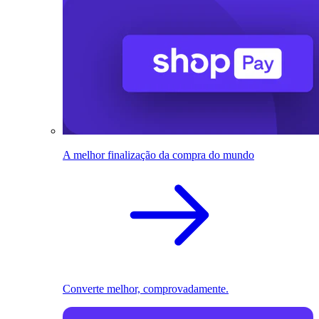
A melhor finalização da compra do mundo
Converte melhor, comprovadamente.