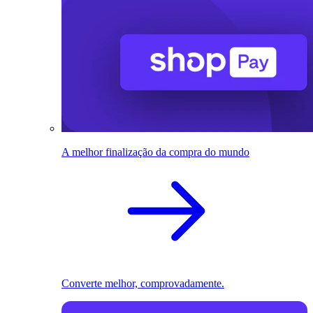
A melhor finalização da compra do mundo
Converte melhor, comprovadamente.