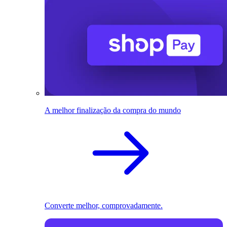
A melhor finalização da compra do mundo
Converte melhor, comprovadamente.