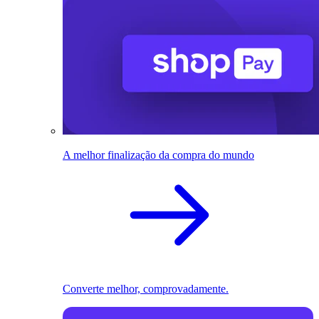
A melhor finalização da compra do mundo
Converte melhor, comprovadamente.