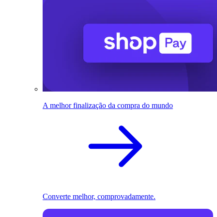
A melhor finalização da compra do mundo
Converte melhor, comprovadamente.