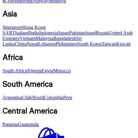
& Herzegovina
Norway
Moldova
Asia
Singapore
Hong Kong
SAR
Thailand
India
Indonesia
Japan
Pakistan
Israel
Russia
United Arab
Emirates
Vietnam
Malaysia
Bangladesh
Sri
Lanka
China
Nepal
Lebanon
Philippines
South Korea
Taiwan
Kuwait
Africa
South Africa
Nigeria
Egypt
Morocco
South America
Argentina
Chile
Brazil
Colombia
Peru
Central America
Panama
Guatemala