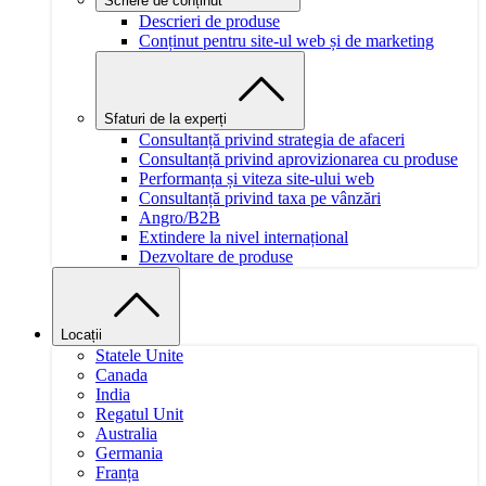
Scriere de conținut
Descrieri de produse
Conținut pentru site-ul web și de marketing
Sfaturi de la experți
Consultanță privind strategia de afaceri
Consultanță privind aprovizionarea cu produse
Performanța și viteza site-ului web
Consultanță privind taxa pe vânzări
Angro/B2B
Extindere la nivel internațional
Dezvoltare de produse
Locații
Statele Unite
Canada
India
Regatul Unit
Australia
Germania
Franța