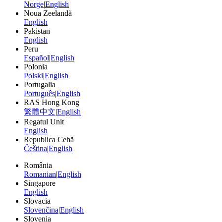
Norge
|
English
Noua Zeelandă
English
Pakistan
English
Peru
Español
|
English
Polonia
Polski
|
English
Portugalia
Português
|
English
RAS Hong Kong
繁體中文
|
English
Regatul Unit
English
Republica Cehă
Čeština
|
English
România
Romanian
|
English
Singapore
English
Slovacia
Slovenčina
|
English
Slovenia