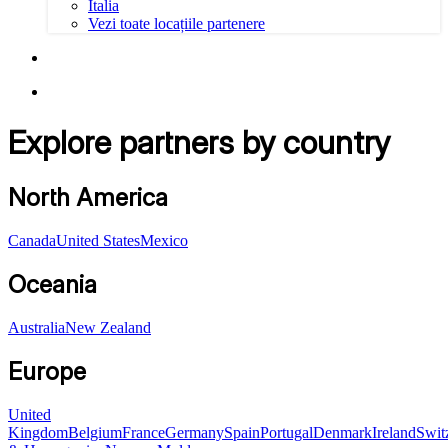
Italia
Vezi toate locațiile partenere
Explore partners by country
North America
Canada
United States
Mexico
Oceania
Australia
New Zealand
Europe
United
Kingdom
Belgium
France
Germany
Spain
Portugal
Denmark
Ireland
Swit