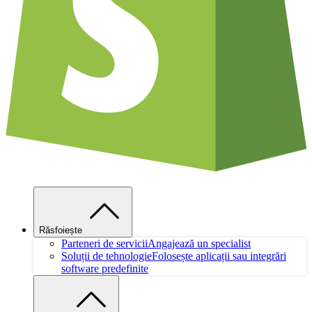
Răsfoiește
Parteneri de servicii
Angajează un specialist
Soluții de tehnologie
Folosește aplicații sau integrări
software predefinite