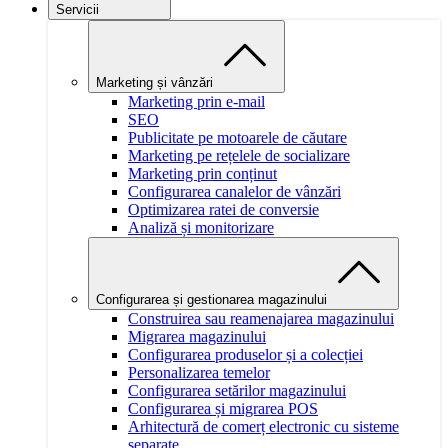
Servicii
Marketing și vânzări
Marketing prin e-mail
SEO
Publicitate pe motoarele de căutare
Marketing pe rețelele de socializare
Marketing prin conținut
Configurarea canalelor de vânzări
Optimizarea ratei de conversie
Analiză și monitorizare
Configurarea și gestionarea magazinului
Construirea sau reamenajarea magazinului
Migrarea magazinului
Configurarea produselor și a colecției
Personalizarea temelor
Configurarea setărilor magazinului
Configurarea și migrarea POS
Arhitectură de comerț electronic cu sisteme
separate