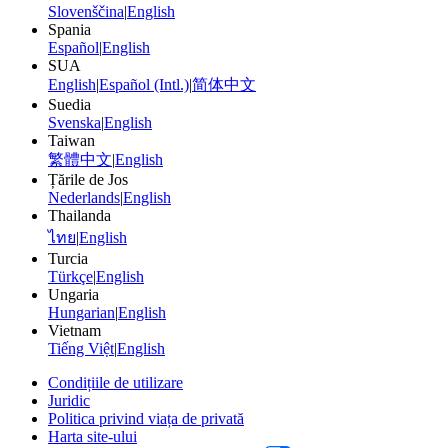
Slovenščina
|
English
Spania
Español
|
English
SUA
English
|
Español (Intl.)
|
简体中文
Suedia
Svenska
|
English
Taiwan
繁體中文
|
English
Țările de Jos
Nederlands
|
English
Thailanda
ไทย
|
English
Turcia
Türkçe
|
English
Ungaria
Hungarian
|
English
Vietnam
Tiếng Việt
|
English
Condițiile de utilizare
Juridic
Politica privind viața de privată
Harta site-ului