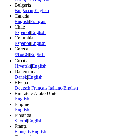
Bulgaria
Bulgarian
|
English
Canada
English
|
Français
Chile
Español
|
English
Columbia
Español
|
English
Coreea
한국어
|
English
Croația
Hrvatski
|
English
Danemarca
Dansk
|
English
Elveția
Deutsch
|
Français
|
Italiano
|
English
Emiratele Arabe Unite
English
Filipine
English
Finlanda
Suomi
|
English
Franța
Français
|
English