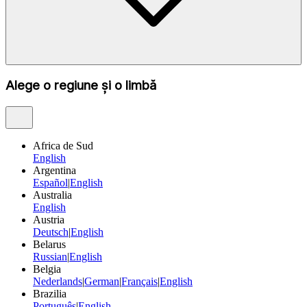
Alege o regiune și o limbă
Africa de Sud
English
Argentina
Español
|
English
Australia
English
Austria
Deutsch
|
English
Belarus
Russian
|
English
Belgia
Nederlands
|
German
|
Français
|
English
Brazilia
Português
|
English