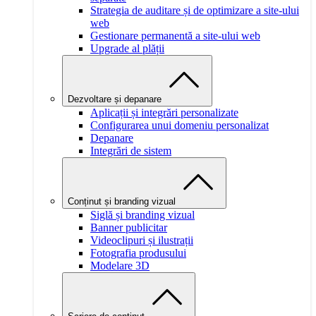
Strategia de auditare și de optimizare a site-ului
web
Gestionare permanentă a site-ului web
Upgrade al plății
Dezvoltare și depanare
Aplicații și integrări personalizate
Configurarea unui domeniu personalizat
Depanare
Integrări de sistem
Conținut și branding vizual
Siglă și branding vizual
Banner publicitar
Videoclipuri și ilustrații
Fotografia produsului
Modelare 3D