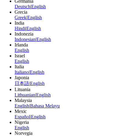
Germania
Deutsch
|
English
Grecia
Greek
|
English
India
Hindi
|
English
Indonezia
Indonesian
|
English
Irlanda
English
Israel
English
Italia
Italiano
|
English
Japonia
日本語
|
English
Lituania
Lithuanian
|
English
Malaysia
English
|
Bahasa Melayu
Mexic
Español
|
English
Nigeria
English
Norvegia