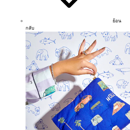
ย้อน
กลับ