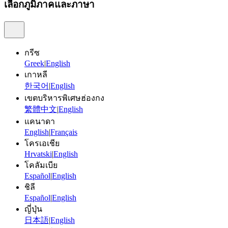
เลือกภูมิภาคและภาษา
กรีซ
Greek
|
English
เกาหลี
한국어
|
English
เขตบริหารพิเศษฮ่องกง
繁體中文
|
English
แคนาดา
English
|
Français
โครเอเชีย
Hrvatski
|
English
โคลัมเบีย
Español
|
English
ชิลี
Español
|
English
ญี่ปุ่น
日本語
|
English