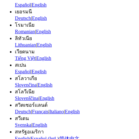
Español
|
English
เยอรมนี
Deutsch
|
English
โรมาเนีย
Romanian
|
English
ลิทัวเนีย
Lithuanian
|
English
เวียดนาม
Tiếng Việt
|
English
สเปน
Español
|
English
สโลวาเกีย
Slovenčina
|
English
สโลวีเนีย
Slovenščina
|
English
สวิตเซอร์แลนด์
Deutsch
|
Français
|
Italiano
|
English
สวีเดน
Svenska
|
English
สหรัฐอเมริกา
English
|
Español (Intl.)
|
简体中文