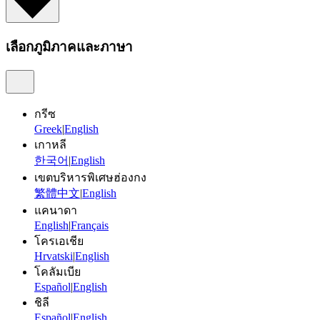
เลือกภูมิภาคและภาษา
กรีซ
Greek
|
English
เกาหลี
한국어
|
English
เขตบริหารพิเศษฮ่องกง
繁體中文
|
English
แคนาดา
English
|
Français
โครเอเชีย
Hrvatski
|
English
โคลัมเบีย
Español
|
English
ชิลี
Español
|
English