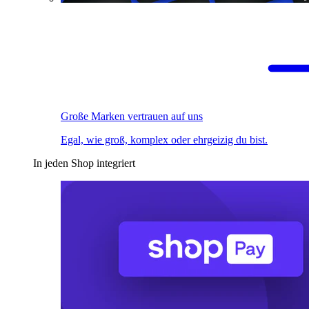
Große Marken vertrauen auf uns
Egal, wie groß, komplex oder ehrgeizig du bist.
In jeden Shop integriert