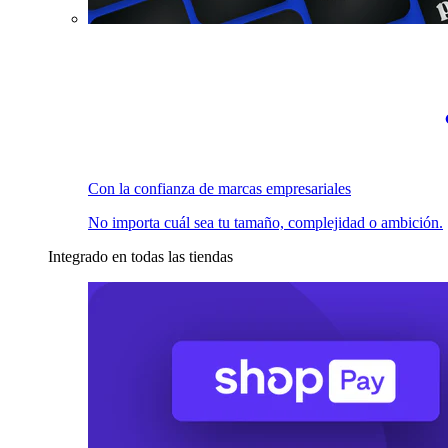
Con la confianza de marcas empresariales
No importa cuál sea tu tamaño, complejidad o ambición.
Integrado en todas las tiendas