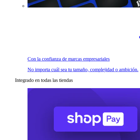
Con la confianza de marcas empresariales
No importa cuál sea tu tamaño, complejidad o ambición.
Integrado en todas las tiendas