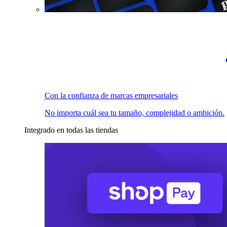
Con la confianza de marcas empresariales
No importa cuál sea tu tamaño, complejidad o ambición.
Integrado en todas las tiendas