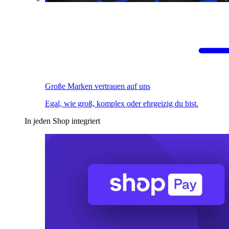
Große Marken vertrauen auf uns
Egal, wie groß, komplex oder ehrgeizig du bist.
In jeden Shop integriert