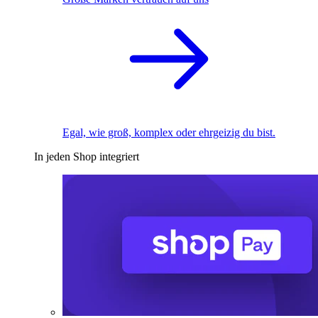
Egal, wie groß, komplex oder ehrgeizig du bist.
In jeden Shop integriert