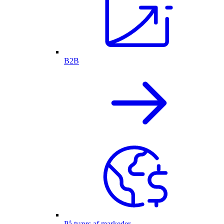
B2B
På tværs af markeder