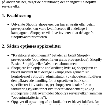
på anden vis her, følger de definitioner, der er angivet i Shopifys
servicevilkår.
1. Kvalificering
Udvalgte Shopify-shopejere, der har en gratis eller betalt
prøveperiode, kan være kvalificerede til at deltage i
kampagnen. Shopejere vil blive inviteret til at deltage fra
Shopify-administratoren.
2. Sådan optjenes appkreditter
“Kvalificeret abonnement” betyder en betalt Shopify-
prøveperiode (opgraderet fra en gratis prøveperiode), Shopify
Basic-, Shopify- eller Advanced abonnement.
Shopejere kan optjene appkreditter, hvis: (a) shopejeren er
blevet inviteret til at deltage i kampagnen gennem sit
kontrolpanel i Shopify-administrator, (b) shopejeren fuldfører
den påkrævede handling for at opsætte en butik som
specificeret i invitationen, (c) shopejeren betaler for en
faktureringscyklus for et kvalificeret abonnement, (d) og
shopejerens butik overholder Shopifys servicevilkår (sammen
”optjeningskriterierne”).
Opgaver til opsætning af en butik, der er blevet fuldført, før